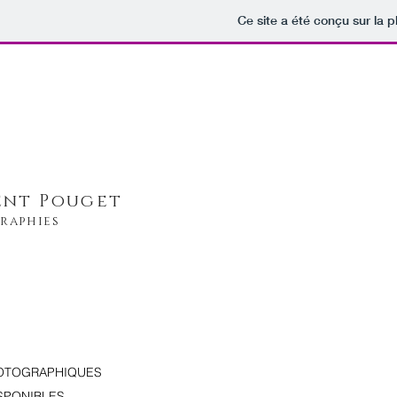
Ce site a été conçu sur la p
Skip the use
ent Pouget
raphies
HOTOGRAPHIQUES
SPONIBLES